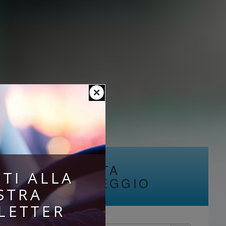
PRENOTA
ITI ALLA
PARCHEGGIO
STRA
LETTER