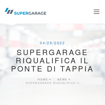
Skip
to
content
PUBLISHED:
04/29/2022
SUPERGARAGE
RIQUALIFICA IL
PONTE DI TAPPIA
HOME
NEWS
SUPERGARAGE RIQUALIFICA IL...