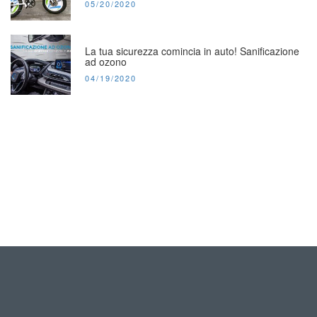
POSTED
05/20/2020
ON:
La tua sicurezza comincia in auto! Sanificazione
ad ozono
POSTED
04/19/2020
ON: