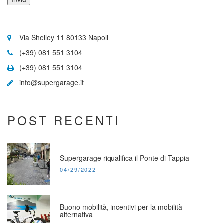
HELPING
Via Shelley 11 80133 Napoli
CENTER
(+39) 081 551 3104
(+39) 081 551 3104
info@supergarage.it
POST RECENTI
Supergarage riqualifica il Ponte di Tappia
POSTED
04/29/2022
ON:
Buono mobilità, incentivi per la mobilità
alternativa