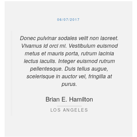
PUBLISHED:
06/07/2017
Donec pulvinar sodales velit non laoreet.
Vivamus id orci mi. Vestibulum euismod
metus et mauris porta, rutrum lacinia
lectus iaculis. Integer euismod rutrum
pellentesque. Duis tellus augue,
scelerisque in auctor vel, fringilla at
purus.
Brian E. Hamilton
LOS ANGELES