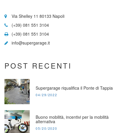
HELPING
Via Shelley 11 80133 Napoli
CENTER
(+39) 081 551 3104
(+39) 081 551 3104
info@supergarage.it
POST RECENTI
Supergarage riqualifica il Ponte di Tappia
POSTED
04/29/2022
ON:
Buono mobilità, incentivi per la mobilità
alternativa
POSTED
05/20/2020
ON: