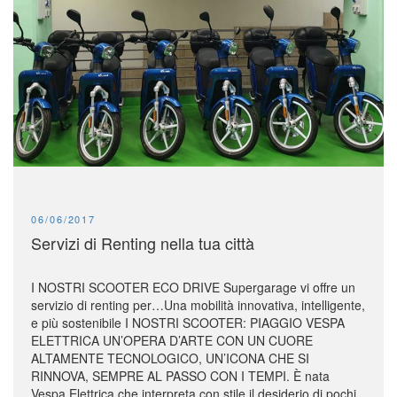
PUBLISHED:
06/06/2017
Servizi di Renting nella tua città
I NOSTRI SCOOTER ECO DRIVE Supergarage vi offre un
servizio di renting per…Una mobilità innovativa, intelligente,
e più sostenibile I NOSTRI SCOOTER: PIAGGIO VESPA
ELETTRICA UN’OPERA D’ARTE CON UN CUORE
ALTAMENTE TECNOLOGICO, UN’ICONA CHE SI
RINNOVA, SEMPRE AL PASSO CON I TEMPI. È nata
Vespa Elettrica che interpreta con stile il desiderio di pochi