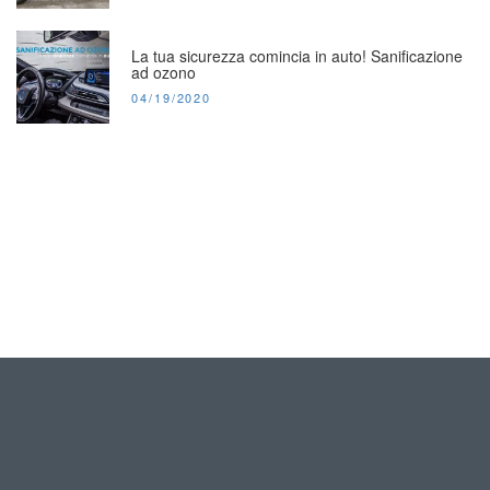
La tua sicurezza comincia in auto! Sanificazione
ad ozono
POSTED
04/19/2020
ON: