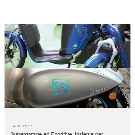
PUBLISHED:
06/06/2017
Supergarage ed Ecodrive, insieme per